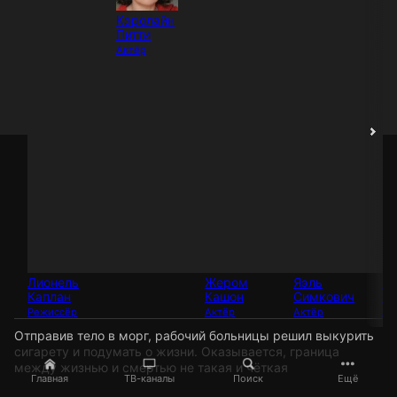
Кэролайн
Питти
Актёр
Лионель
Жером
Яэль
Ф
Каплан
Кашон
Симкович
С
Режиссёр
Актёр
Актёр
Ак
Отправив тело в морг, рабочий больницы решил выкурить
сигарету и подумать о жизни. Оказывается, граница
между жизнью и смертью не такая и чёткая
Главная
ТВ-каналы
Поиск
Ещё