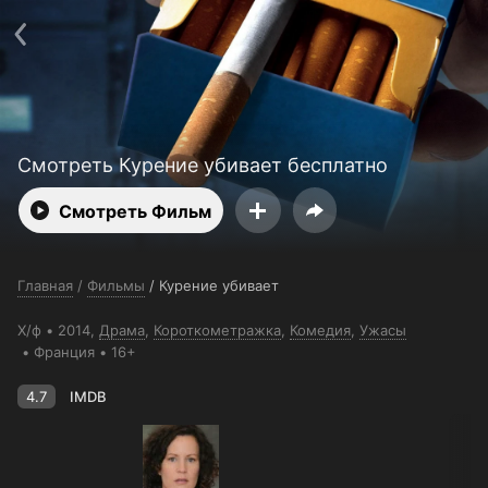
Поддержка:
support@24h.tv
О сервисе
Пользовательское соглашение
Политика конфиденциальности
Для партнёров
Открыть приложение
Ввести промокод
Установить на ТВ
Бесплатные каналы
Контакты
Смотреть Курение убивает бесплатно
Смотреть Фильм
Главная
/
Фильмы
/
Курение убивает
Х/ф
2014,
Драма
,
Короткометражка
,
Комедия
,
Ужасы
Франция
16+
4.7
IMDB