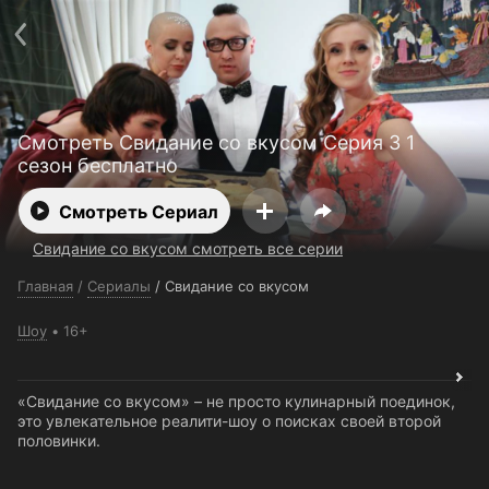
Поддержка:
support@24h.tv
О сервисе
Пользовательское соглашение
Политика конфиденциальности
Для партнёров
Открыть приложение
Ввести промокод
Смотреть Свидание со вкусом Серия 3 1
Установить на ТВ
Бесплатные каналы
Контакты
сезон бесплатно
Смотреть Сериал
Свидание со вкусом смотреть все серии
Главная
/
Сериалы
/
Свидание со вкусом
Шоу
16+
«Свидание со вкусом» – не просто кулинарный поединок,
это увлекательное реалити-шоу о поисках своей второй
половинки.