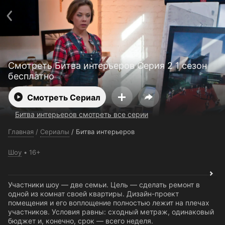
Поддержка:
support@24h.tv
О сервисе
Пользовательское соглашение
Политика конфиденциальности
Для партнёров
Открыть приложение
Ввести промокод
Смотреть Битва интерьеров Серия 2 1 сезон
Установить на ТВ
Бесплатные каналы
Контакты
бесплатно
Смотреть Сериал
Битва интерьеров смотреть все серии
Главная
/
Сериалы
/
Битва интерьеров
Шоу
16+
Участники шоу — две семьи. Цель — сделать ремонт в
одной из комнат своей квартиры. Дизайн-проект
помещения и его воплощение полностью лежит на плечах
участников. Условия равны: сходный метраж, одинаковый
бюджет и, конечно, срок — всего неделя.