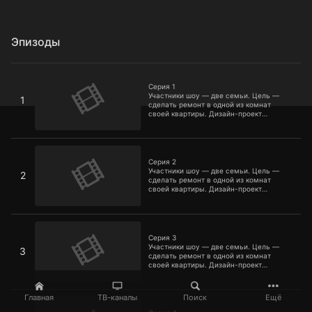
Эпизоды
Серия 1
Серия 1
Участники шоу — две семьи. Цель —
1
сделать ремонт в одной из комнат
своей квартиры. Дизайн-проект
помещения и его воплощение
полностью лежит на плечах участников.
Условия равны: сходный метраж,
Серия 2
одинаковый бюджет и, конечно, срок —
всего неделя.
Серия 2
Участники шоу — две семьи. Цель —
2
сделать ремонт в одной из комнат
своей квартиры. Дизайн-проект
помещения и его воплощение
полностью лежит на плечах участников.
Условия равны: сходный метраж,
Серия 3
одинаковый бюджет и, конечно, срок —
всего неделя.
Серия 3
Участники шоу — две семьи. Цель —
3
сделать ремонт в одной из комнат
своей квартиры. Дизайн-проект
помещения и его воплощение
полностью лежит на плечах участников.
Условия равны: сходный метраж,
Серия 4
Главная
ТВ-каналы
Поиск
Ещё
одинаковый бюджет и, конечно, срок —
всего неделя.