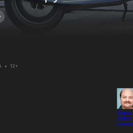
А
12+
Дэвид
Левин
Сценари