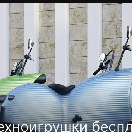
Политика конфиденциальности
Для партнёров
Отк
тные каналы
Контакты
ехноигрушки бесп