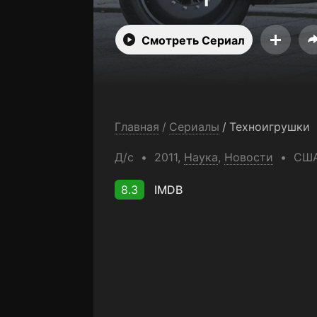
Смотреть Сериал
Главная
/
Сериалы
/
Техноигрушки
Д/с
2011,
Наука
,
Новости
СШ
8.3
IMDB