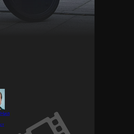
 Нил
ст