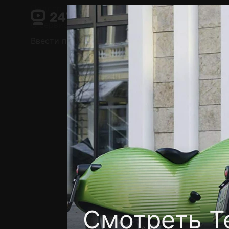
Поддержка:
support@24h.tv
О сервисе
Пользовательское соглашение
Ввести промокод
Установить на ТВ
Беспла
Смотреть Т