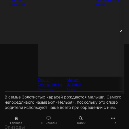
Режиссёр
Актёр
Ак
Ольга
Мария
Оноприенко
Зленко
Режиссёр
Актёр
В семье Золотистых карасей рождаются малыши. Самого
непоседливого называют «Нельзя», поскольку это слово
родители используют чаще всего при обращении с ним.
Главная
ТВ-каналы
Поиск
Ещё
Эпизоды