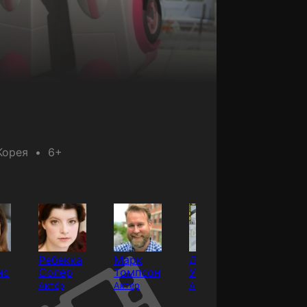
Корея
6+
Ребекка
Марк
Дэйв
Верони
нс
Солер
Томпсон
Уиллис
Тейлор
Актёр
Актёр
Актёр
Актёр