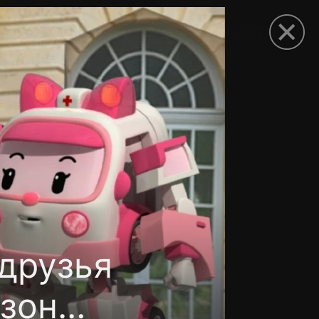
рыть приложение
 друзья
езон