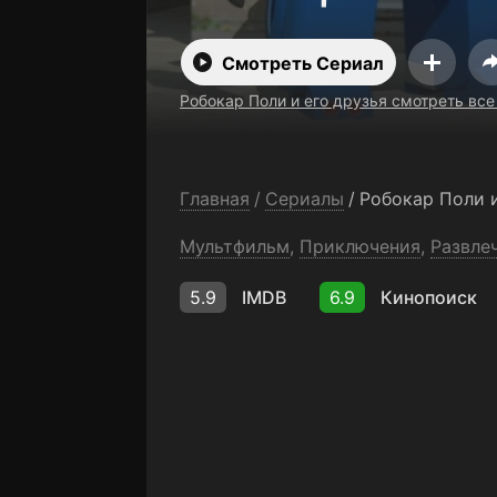
бесплатно
Смотреть Сериал
Робокар Поли и его друзья смотреть все
Главная
/
Сериалы
/
Робокар Поли и
Мультфильм
,
Приключения
,
Развле
5.9
IMDB
6.9
Кинопоиск