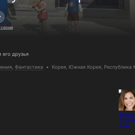
 серии
 его друзья
чения
,
Фантастика
Корея
, Южная Корея
, Республика 
Эйлин
Стиве
Актёр