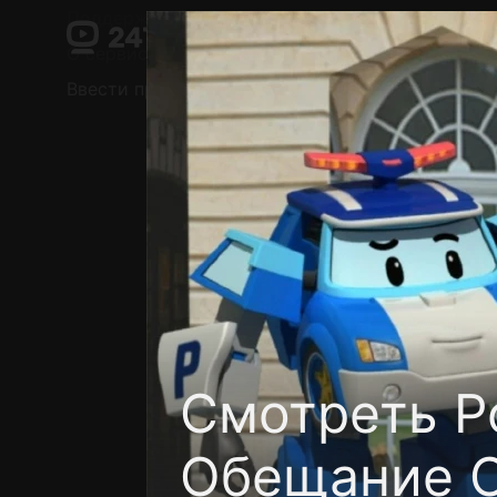
Поддержка:
support@24h.tv
О сервисе
Пользовательское соглашение
Ввести промокод
Установить на ТВ
Беспла
Смотреть Р
Обещание С