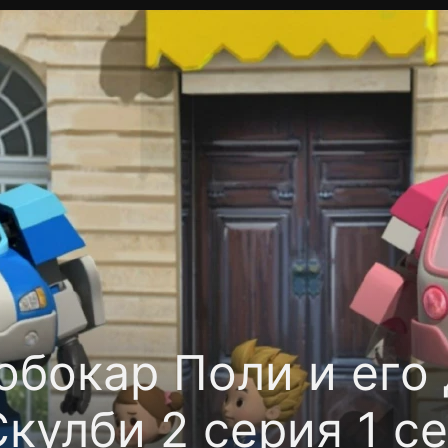
Политика конфиденциальности
Для партнёров
Отк
тные каналы
Контакты
обокар Поли и его
кулби 2 серия 1 с