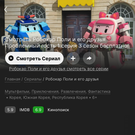
Поддержка:
support@24h.tv
О сервисе
Пользовательское соглашение
Политика конфиденциальности
Для партнёров
Открыть приложение
Ввести промокод
Смотреть Робокар Поли и его друзья
Установить на ТВ
Бесплатные каналы
Контакты
Проблемный гость 1 серия 3 сезон бесплатно
Смотреть Сериал
Робокар Поли и его друзья смотреть все серии
Главная
/
Сериалы
/
Робокар Поли и его друзья
Мультфильм
,
Приключения
,
Развлечения
,
Фантастика
Корея
, Южная Корея
, Республика Корея
6+
5.9
IMDB
6.9
Кинопоиск