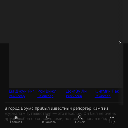
Ем Джун Янг
Рой Вижл
ДонгВу Ли
ЮнгМин Пак
Ха
Режиссёр
Режиссёр
Режиссёр
Режиссёр
Ре
В город Брумс прибыл известный репортер Кэмп из
журнала «Путешествия — это весело». Он был не очень
дружелюбен со спасателями, но вскоре попал в беду
Главная
ТВ-каналы
Поиск
Ещё