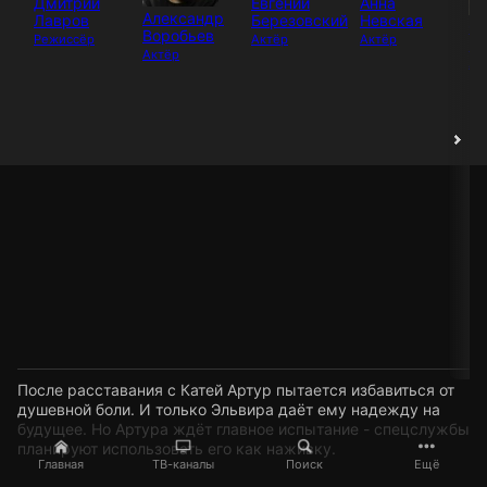
Дмитрий
Евгений
Анна
Александр
Лавров
Березовский
Невская
Ол
Воробьев
Режиссёр
Актёр
Актёр
Зи
Актёр
Ак
После расставания с Катей Артур пытается избавиться от
душевной боли. И только Эльвира даёт ему надежду на
будущее. Но Артура ждёт главное испытание - спецслужбы
планируют использовать его как наживку.
Главная
ТВ-каналы
Поиск
Ещё