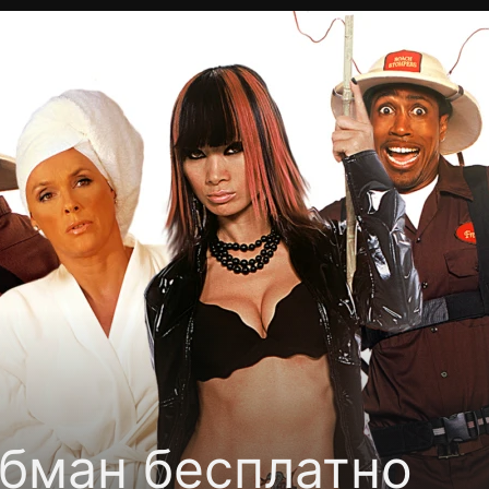
Политика конфиденциальности
Для партнёров
Отк
тные каналы
Контакты
бман бесплатно