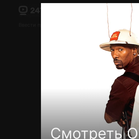
Поддержка:
support@24h.tv
О сервисе
Пользовательское соглашение
Ввести промокод
Установить на ТВ
Беспла
Смотреть О