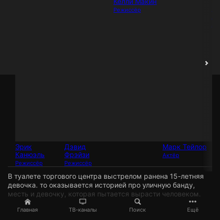
Келли Макин
Э
Режиссёр
Д
Ак
Эрик
Дэвид
Марк Тейлор
Канюэль
Фрэйзи
Актёр
Режиссёр
Режиссёр
В туалете торгового центра выстрелом ранена 15-летняя
девочка. то оказывается историей про уличную банду,
месть и девочку, которая пытается вырасти человеком.
Главная
ТВ-каналы
Поиск
Ещё