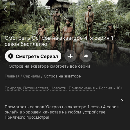
Поддержка:
support@24h.tv
О сервисе
Пользовательское соглашение
Политика конфиденциальности
Для партнёров
Открыть приложение
Ввести промокод
Смотреть Остров на экваторе 4-я серия 1
Установить на ТВ
Бесплатные каналы
Контакты
сезон бесплатно
Смотреть Сериал
Остров на экваторе смотреть все серии
Главная
/
Сериалы
/
Остров на экваторе
Природа
,
Путешествия
,
Новости
,
Приключения
Россия
16+
Посмотреть сериал 'Остров на экваторе 1 сезон 4 серия'
онлайн в хорошем качестве на любом устройстве.
Приятного просмотра!