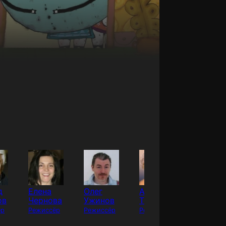
д
Елена
Олег
Александр
Игорь
ов
Чернова
Ужинов
Татарский
Гелашв
ёр
Режиссёр
Режиссёр
Режиссёр
Режиссё