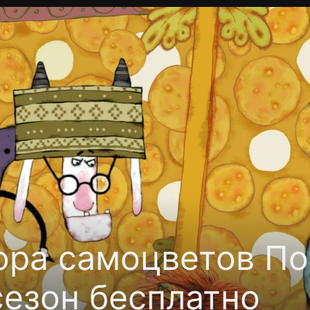
Политика конфиденциальности
Для партнёров
Отк
тные каналы
Контакты
ора самоцветов П
сезон бесплатно