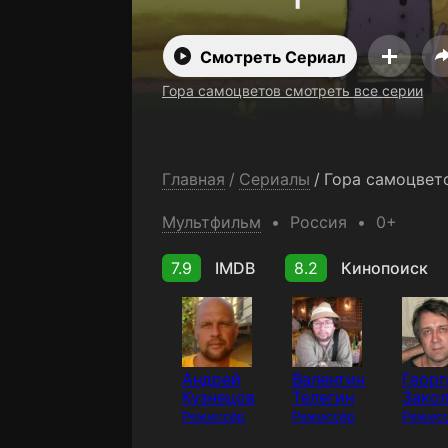
Смотреть Сериал
Гора самоцветов смотреть все серии
Главная
/
Сериалы
/
Гора самоцвет
Мультфильм
Россия
0+
7.9
IMDB
8.2
Кинопоиск
Андрей
Валентин
Георг
Кузнецов
Телегин
Зако
Режиссёр
Режиссёр
Режис