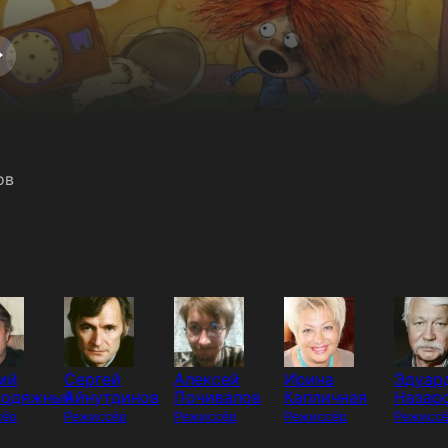
ов
ий
Сергей
Алексей
Ирина
Эдуар
лодяжный
Айнутдинов
Почивалов
Капличная
Назар
сёр
Режиссёр
Режиссёр
Режиссёр
Режисс