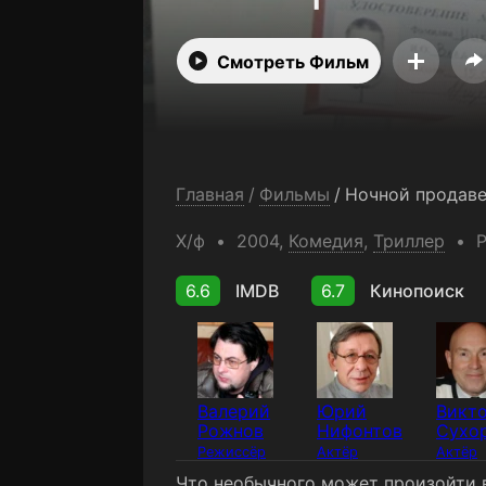
Смотреть Фильм
Главная
/
Фильмы
/
Ночной продав
Х/ф
2004,
Комедия
,
Триллер
6.6
IMDB
6.7
Кинопоиск
Валерий
Юрий
Викт
Рожнов
Нифонтов
Сухо
Режиссёр
Актёр
Актёр
Что необычного может произойти в