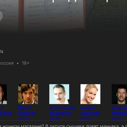
ец
Россия
18+
ор
Павел
Константин
Мария
Андре
руков
Баршак
Мурзенко
Шалаева
Мерзл
Актёр
Актёр
Актёр
Актёр
 ночном магазине? В округе сыщики ловят маньяка, а 