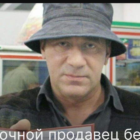
Политика конфиденциальности
Для партнёров
Отк
тные каналы
Контакты
очной продавец б