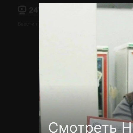
Поддержка:
support@24h.tv
О сервисе
Пользовательское соглашение
Ввести промокод
Установить на ТВ
Беспла
Смотреть Н