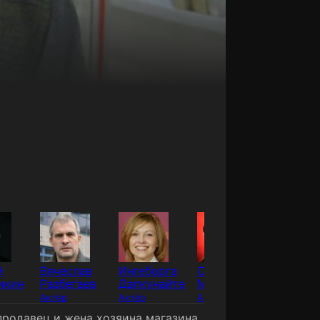
й
Вячеслав
Ингеборга
Спартак
Андрей
икин
Разбегаев
Дапкунайте
Мишулин
Краско
Актёр
Актёр
Актёр
Актёр
продавец и жена хозяина магазина