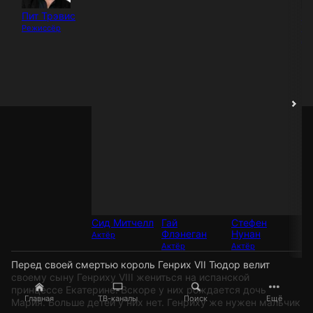
Пит Трэвис
Б
Уи
Режиссёр
Ак
Сид Митчелл
Гай
Стефен
Флэнеган
Нунан
Актёр
Актёр
Актёр
Перед своей смертью король Генрих VII Тюдор велит
своему сыну Генриху VIII жениться на испанской
принцессе Екатерине. Вскоре у них рождается дочь
Главная
ТВ-каналы
Поиск
Ещё
Мария. Больше детей у них нет. Генриху же нужен мальчик