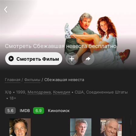
Поддержка:
support@24h.tv
О сервисе
Пользовательское соглашение
Политика конфиденциальности
Для партнёров
Открыть приложение
Ввести промокод
Установить на ТВ
Бесплатные каналы
Контакты
Смотреть Сбежавшая невеста бесплатно
Смотреть Фильм
Главная
/
Фильмы
/
Сбежавшая невеста
Х/ф
1999,
Мелодрама
,
Комедия
США
, Соединенные Штаты
18+
5.6
IMDB
6.9
Кинопоиск