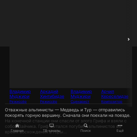
Владимир
Аркадий
Владимир
Арчил
Муджири
Хинтибидзе
Муджири
Кереселидзе
Режиссёр
Режиссёр
Сценарист
Композитор
Отважные альпинисты — Медведь и Тур — отправились
покорять горную вершину. Сначала они поехали на поезде.
На конечной станции они спасли от злого Грифа и взяли с
собой Зайчика. Гриф пытался погубить альпинистов во
Главная
ТВ-каналы
Поиск
Ещё
время восхождения в горы…