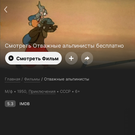
Поддержка:
support@24h.tv
О сервисе
Пользовательское соглашение
Политика конфиденциальности
Для партнёров
Открыть приложение
Ввести промокод
Установить на ТВ
Бесплатные каналы
Контакты
Смотреть Отважные альпинисты бесплатно
Смотреть Фильм
Главная
/
Фильмы
/
Отважные альпинисты
М/ф
1950,
Приключения
СССР
6+
5.3
IMDB