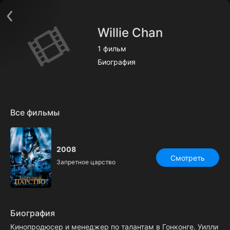
Поддержка:
support@24h.tv
О сервисе
Пользовательское соглашение
Willie Chan
Политика конфиденциальности
Для партнёров
1 фильм
Открыть приложение
Ввести промокод
Биография
Установить на ТВ
Бесплатные каналы
Контакты
Все фильмы
2008
Смотреть
Запретное царство
Биография
Кинопродюсер и менеджер по талантам в Гонконге. Уилли