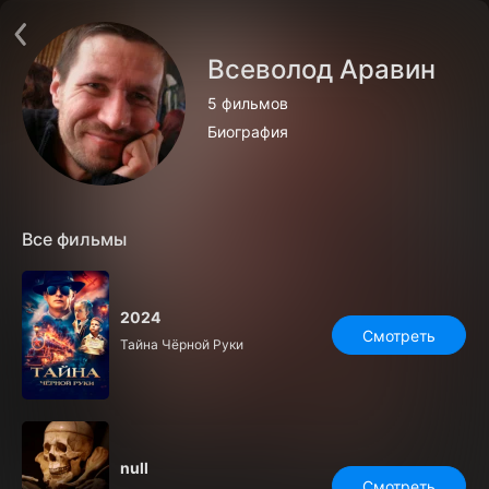
Поддержка:
support@24h.tv
О сервисе
Пользовательское соглашение
Всеволод Аравин
Политика конфиденциальности
Для партнёров
5 фильмов
Открыть приложение
Ввести промокод
Биография
Установить на ТВ
Бесплатные каналы
Контакты
Все фильмы
2024
Смотреть
Тайна Чёрной Руки
null
Смотреть