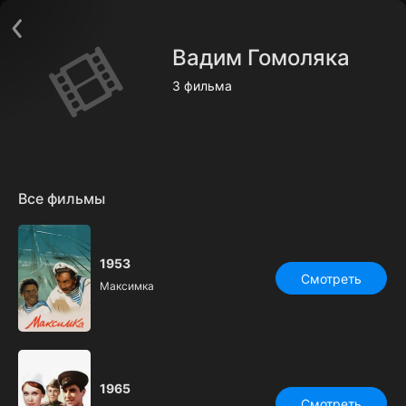
Поддержка:
support@24h.tv
О сервисе
Пользовательское соглашение
Вадим Гомоляка
Политика конфиденциальности
Для партнёров
3 фильма
Открыть приложение
Ввести промокод
Установить на ТВ
Бесплатные каналы
Контакты
Все фильмы
1953
Смотреть
Максимка
1965
Смотреть