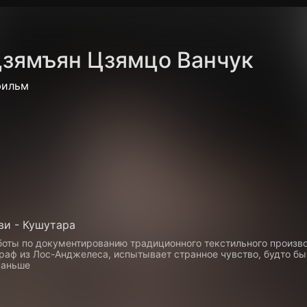
Политика конфиденциальности
Для партнёров
Отк
зямъян Цзямцо Ванчук
тные каналы
Контакты
фильм
ви - Кушутара
боты по документированию традиционного текстильного произв
раф из Лос-Анджелеса, испытывает странное чувство, будто бы
раньше