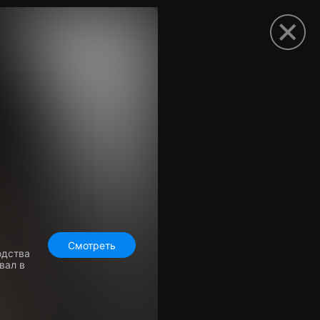
рыть приложение
Смотреть
одства
вал в