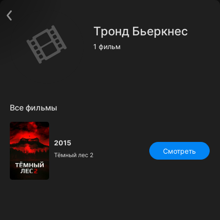
Поддержка:
support@24h.tv
О сервисе
Пользовательское соглашение
Тронд Бьеркнес
Политика конфиденциальности
Для партнёров
1 фильм
Открыть приложение
Ввести промокод
Установить на ТВ
Бесплатные каналы
Контакты
Все фильмы
2015
Смотреть
Тёмный лес 2