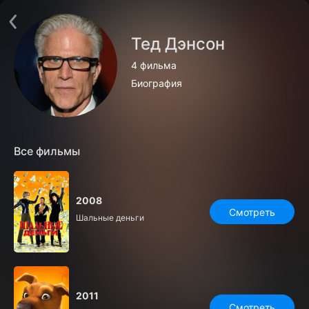
Поддержка:
support@24h.tv
О сервисе
Пользовательское соглашение
Тед Дэнсон
Политика конфиденциальности
Для партнёров
4 фильма
Открыть приложение
Ввести промокод
Биография
Установить на ТВ
Бесплатные каналы
Контакты
Все фильмы
2008
Смотреть
Шальные деньги
2011
Смотреть