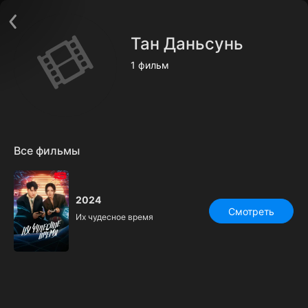
Поддержка:
support@24h.tv
О сервисе
Пользовательское соглашение
Тан Даньсунь
Политика конфиденциальности
Для партнёров
1 фильм
Открыть приложение
Ввести промокод
Установить на ТВ
Бесплатные каналы
Контакты
Все фильмы
2024
Смотреть
Их чудесное время