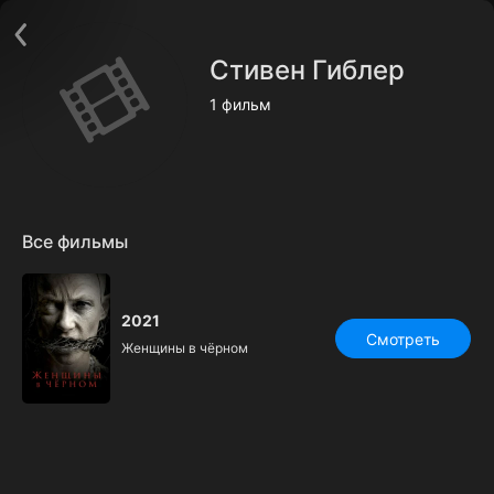
Поддержка:
support@24h.tv
О сервисе
Пользовательское соглашение
Стивен Гиблер
Политика конфиденциальности
Для партнёров
1 фильм
Открыть приложение
Ввести промокод
Установить на ТВ
Бесплатные каналы
Контакты
Все фильмы
2021
Смотреть
Женщины в чёрном