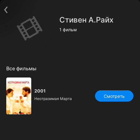
Поддержка:
support@24h.tv
О сервисе
Пользовательское соглашение
Стивен А.Райх
Политика конфиденциальности
Для партнёров
1 фильм
Открыть приложение
Ввести промокод
Установить на ТВ
Бесплатные каналы
Контакты
Все фильмы
2001
Смотреть
Неотразимая Марта