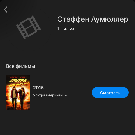
Поддержка:
support@24h.tv
О сервисе
Пользовательское соглашение
Стеффен Аумюллер
Политика конфиденциальности
Для партнёров
1 фильм
Открыть приложение
Ввести промокод
Установить на ТВ
Бесплатные каналы
Контакты
Все фильмы
2015
Смотреть
Ультраамериканцы