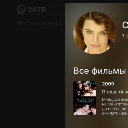
Поддержка:
support@24h.tv
О сервисе
Пользовательское соглашение
С
Ввести промокод
Установить на ТВ
Беспла
1 
Все фильмы
2009
Прошлой н
Молодожёны 
на Манхэттен
до неё на в
симпатичной