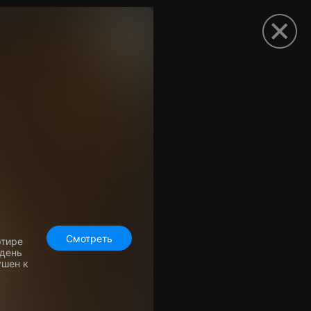
рыть приложение
Смотреть
ртире
 день
ушен к