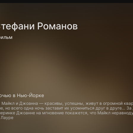
Политика конфиденциальности
Для партнёров
Отк
тефани Романов
тные каналы
Контакты
фильм
очью в Нью-Йорке
Майкл и Джоанна — красивы, успешны, живут в огромной ква
е, но всего одна ночь заставит их усомниться друг в друге… За
ечеринке Джоанне на мгновение покажется, что Майкл неравнод
 Лауре