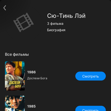
Поддержка:
support@24h.tv
О сервисе
Пользовательское соглашение
Сю-Тинь Лэй
Политика конфиденциальности
Для партнёров
3 фильма
Открыть приложение
Ввести промокод
Биография
Установить на ТВ
Бесплатные каналы
Контакты
Все фильмы
1986
Смотреть
Доспехи Бога
1985
Смотреть