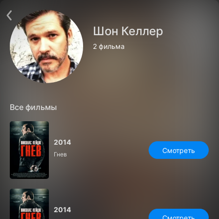
Поддержка:
support@24h.tv
О сервисе
Пользовательское соглашение
Шон Келлер
Политика конфиденциальности
Для партнёров
2 фильма
Открыть приложение
Ввести промокод
Установить на ТВ
Бесплатные каналы
Контакты
Все фильмы
2014
Смотреть
Гнев
2014
Смотреть