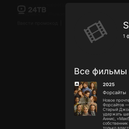
Поддержка:
support@24h.tv
О сервисе
Пользовательское соглашение
S
Ввести промокод
Установить на ТВ
Беспла
1 
Все фильмы
2025
Форсайты
Новое прочт
Форсайтов — 
Старый Джол
удержать ша
Аннис, «Макб
собственник
только власт