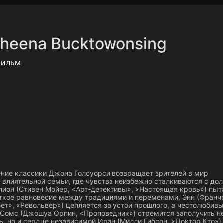
Политика конфиденциальности
Для партнёров
Отк
heena Bucktowonsing
тные каналы
Контакты
фильм
ение классики Джона Голсуорси возвращает зрителей в мир
влиятельной семьи, где чувства неизбежно сталкиваются с дол
ион (Стивен Мойер, «Арт-детективы», «Настоящая кровь») пыт
ткое равновесие между традициями и переменами, Энн (Франч
ет», «Револьвер») цепляется за устои прошлого, а честолюбив
 Сомс (Джошуа Орпин, «Проповедник») стремится заполучить н
ь, но и сердце независимой Ирэн (Милли Гибсон, «Доктор Кто»).