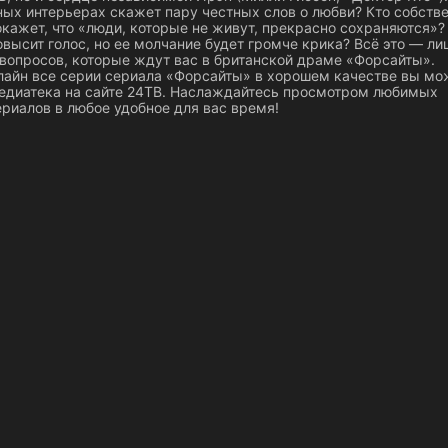
ных интерьерах скажет пару честных слов о любви? Кто собст
ажет, что «люди, которые не живут, прекрасно сохраняются»? 
овысит голос, но ее молчание будет громче крика? Всё это — ли
 вопросов, которые ждут вас в британской драме «Форсайты».
лайн все серии сериала «Форсайты» в хорошем качестве вы мо
едиатека на сайте 24ТВ. Наслаждайтесь просмотром любимых
риалов в любое удобное для вас время!