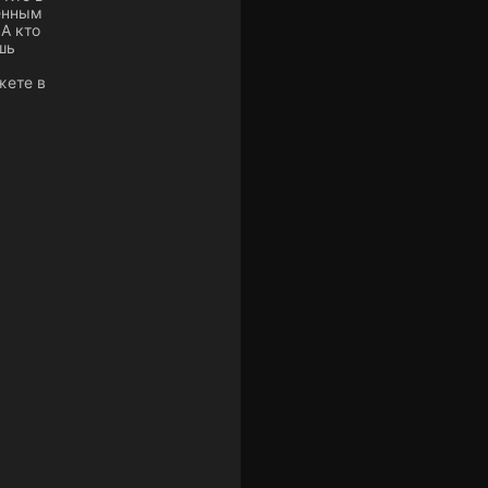
венным
А кто
шь
жете в