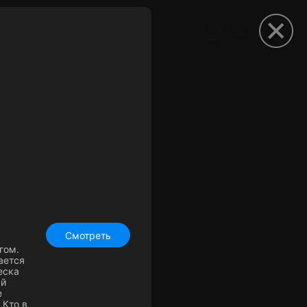
рыть приложение
Смотреть
гом.
ается
еска
ый
е
 Кто в