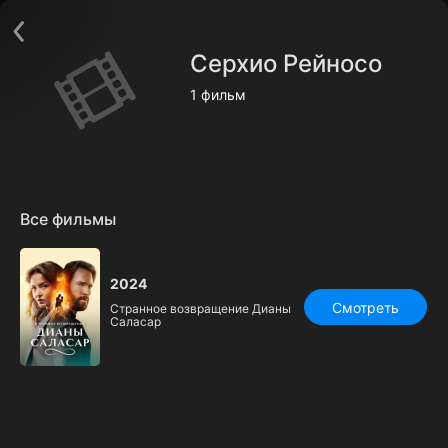
Поддержка:
support@24h.tv
О сервисе
Пользовательское соглашение
Серхио Рейносо
Политика конфиденциальности
Для партнёров
1 фильм
Открыть приложение
Ввести промокод
Установить на ТВ
Бесплатные каналы
Контакты
Все фильмы
2024
Смотреть
Странное возвращение Дианы
Саласар