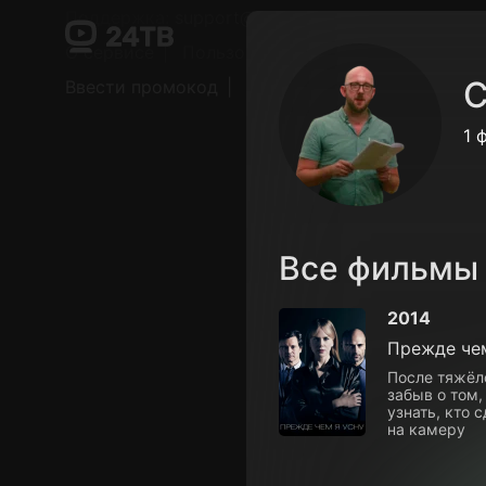
Поддержка:
support@24h.tv
О сервисе
Пользовательское соглашение
С
Ввести промокод
Установить на ТВ
Беспла
1 
Все фильмы
2014
Прежде чем
После тяжёл
забыв о том,
узнать, кто 
на камеру