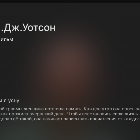
Политика конфиденциальности
Для партнёров
Отк
.Дж.Уотсон
тные каналы
Контакты
фильм
 я усну
ой травмы женщина потеряла память. Каждое утро она просыпа
 как прожила вчерашний день. Чтобы восстановить свою жизнь 
сделал её такой, она начинает записывать впечатления от каждог