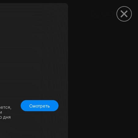
рыть приложение
Смотреть
ется,
и
о дня