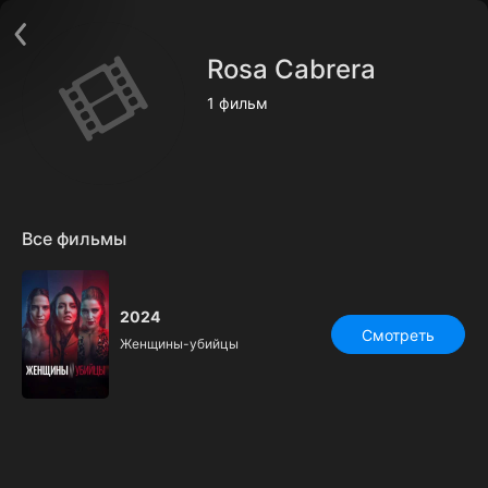
Поддержка:
support@24h.tv
О сервисе
Пользовательское соглашение
Rosa Cabrera
Политика конфиденциальности
Для партнёров
1 фильм
Открыть приложение
Ввести промокод
Установить на ТВ
Бесплатные каналы
Контакты
Все фильмы
2024
Смотреть
Женщины-убийцы