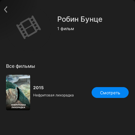
Поддержка:
support@24h.tv
О сервисе
Пользовательское соглашение
Робин Бунце
Политика конфиденциальности
Для партнёров
1 фильм
Открыть приложение
Ввести промокод
Установить на ТВ
Бесплатные каналы
Контакты
Все фильмы
2015
Смотреть
Нефритовая лихорадка