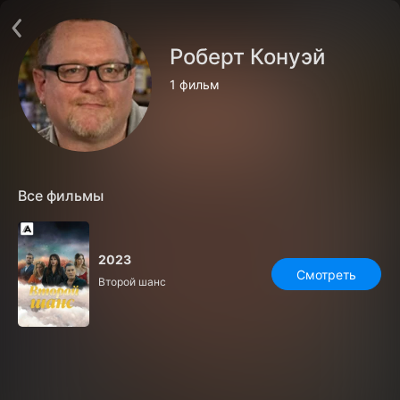
Поддержка:
support@24h.tv
О сервисе
Пользовательское соглашение
Роберт Конуэй
Политика конфиденциальности
Для партнёров
1 фильм
Открыть приложение
Ввести промокод
Установить на ТВ
Бесплатные каналы
Контакты
Все фильмы
2023
Смотреть
Второй шанс