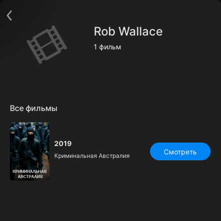
Поддержка:
support@24h.tv
О сервисе
Пользовательское соглашение
Rob Wallace
Политика конфиденциальности
Для партнёров
1 фильм
Открыть приложение
Ввести промокод
Установить на ТВ
Бесплатные каналы
Контакты
Все фильмы
2019
Смотреть
Криминальная Австралия