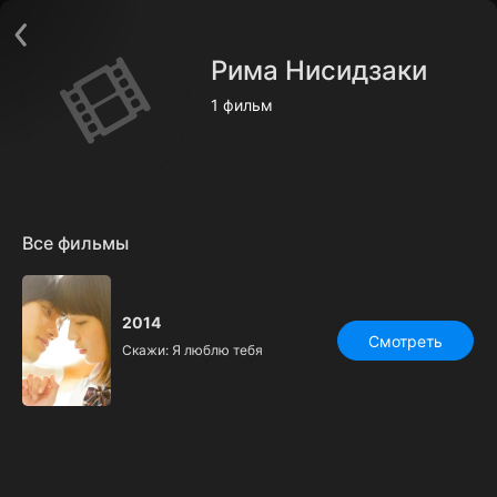
Поддержка:
support@24h.tv
О сервисе
Пользовательское соглашение
Рима Нисидзаки
Политика конфиденциальности
Для партнёров
1 фильм
Открыть приложение
Ввести промокод
Установить на ТВ
Бесплатные каналы
Контакты
Все фильмы
2014
Смотреть
Скажи: Я люблю тебя