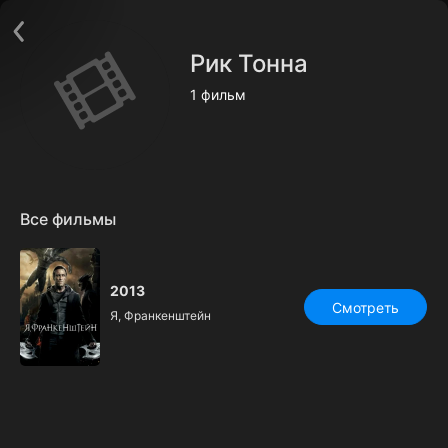
Поддержка:
support@24h.tv
О сервисе
Пользовательское соглашение
Рик Тонна
Политика конфиденциальности
Для партнёров
1 фильм
Открыть приложение
Ввести промокод
Установить на ТВ
Бесплатные каналы
Контакты
Все фильмы
2013
Смотреть
Я, Франкенштейн