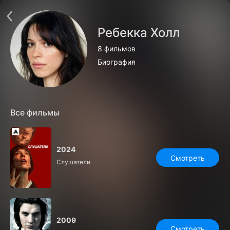
Поддержка:
support@24h.tv
О сервисе
Пользовательское соглашение
Ребекка Холл
Политика конфиденциальности
Для партнёров
8 фильмов
Открыть приложение
Ввести промокод
Биография
Установить на ТВ
Бесплатные каналы
Контакты
Все фильмы
2024
Смотреть
Слушатели
2009
Смотреть