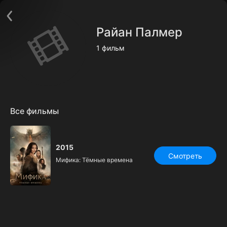
Поддержка:
support@24h.tv
О сервисе
Пользовательское соглашение
Райан Палмер
Политика конфиденциальности
Для партнёров
1 фильм
Открыть приложение
Ввести промокод
Установить на ТВ
Бесплатные каналы
Контакты
Все фильмы
2015
Смотреть
Мифика: Тёмные времена