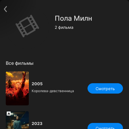
Поддержка:
support@24h.tv
О сервисе
Пользовательское соглашение
Пола Милн
Политика конфиденциальности
Для партнёров
2 фильма
Открыть приложение
Ввести промокод
Установить на ТВ
Бесплатные каналы
Контакты
Все фильмы
2005
Смотреть
Королева-девственница
2023
Смотреть