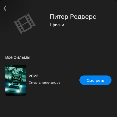
Поддержка:
support@24h.tv
О сервисе
Пользовательское соглашение
Питер Редверс
Политика конфиденциальности
Для партнёров
1 фильм
Открыть приложение
Ввести промокод
Установить на ТВ
Бесплатные каналы
Контакты
Все фильмы
2023
Смотреть
Смертельное шоссе