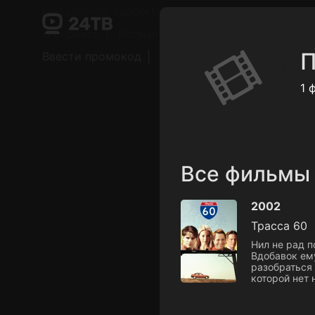
Поддержка:
support@24h.tv
О сервисе
Пользовательское соглашение
П
Ввести промокод
Установить на ТВ
Беспла
1 
Все фильмы
2002
Трасса 60
Нил не рад 
Вдобавок ему
разобраться 
которой нет 