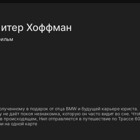
Политика конфиденциальности
Для партнёров
Отк
итер Хоффман
тные каналы
Контакты
фильм
полученному в подарок от отца BMW и будущей карьере юриста.
 не даёт покоя незнакомка, которую он часто видит во сне. Чт
в происходящем, Нил отправляется в путешествие по Трассе 60
ни на одной карте