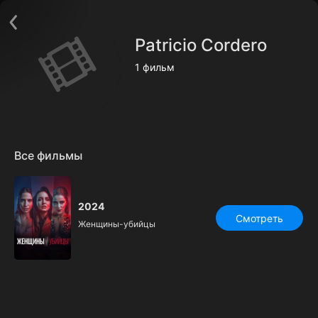
Поддержка:
support@24h.tv
О сервисе
Пользовательское соглашение
Patricio Cordero
Политика конфиденциальности
Для партнёров
1 фильм
Открыть приложение
Ввести промокод
Установить на ТВ
Бесплатные каналы
Контакты
Все фильмы
2024
Смотреть
Женщины-убийцы