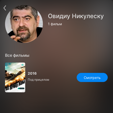
Поддержка:
support@24h.tv
О сервисе
Пользовательское соглашение
Овидиу Никулеску
Политика конфиденциальности
Для партнёров
1 фильм
Открыть приложение
Ввести промокод
Установить на ТВ
Бесплатные каналы
Контакты
Все фильмы
2016
Смотреть
Под прицелом