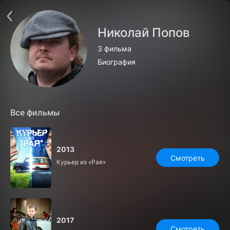
Поддержка:
support@24h.tv
О сервисе
Пользовательское соглашение
Николай Попов
Политика конфиденциальности
Для партнёров
3 фильма
Открыть приложение
Ввести промокод
Биография
Установить на ТВ
Бесплатные каналы
Контакты
Все фильмы
2013
Смотреть
Курьер из «Рая»
2017
Смотреть