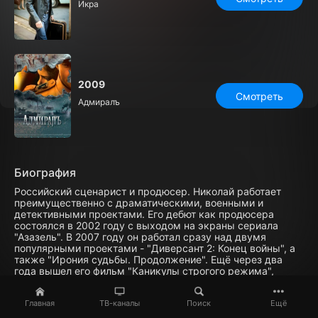
Икра
2009
Смотреть
Адмиралъ
Биография
Российский сценарист и продюсер. Николай работает
преимущественно с драматическими, военными и
детективными проектами. Его дебют как продюсера
состоялся в 2002 году с выходом на экраны сериала
"Азазель". В 2007 году он работал сразу над двумя
популярными проектами - "Диверсант 2: Конец войны", а
также "Ирония судьбы. Продолжение". Ещё через два
года вышел его фильм "Каникулы строгого режима",
который получил награду "Жорж" в номинации "Лучшая
российская комедия" в 2010 году. Параллельно Попов
Главная
ТВ-каналы
Поиск
Ещё
продюсировал ещё два сериала - "АдмиралЪ" и
"Исчезнувшие". В 2009 году он также выступил