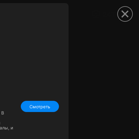
рыть приложение
Смотреть
 В
и
алы, и