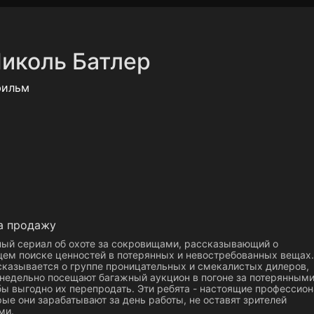
Политика конфиденциальности
Для партнёров
Отк
иколь Батлер
тные каналы
Контакты
фильм
а продажу
ный сериал об охоте за сокровищами, рассказывающий о
ем поиске ценностей в потерянных и невостребованных вещах.
сказывается о группе проницательных и смекалистых дилеров,
недельно посещают багажный аукцион в погоне за потерянным
ы выгодно их перепродать. Эти ребята - настоящие профессион
рые они зарабатывают за день работы, не оставят зрителей
ми.