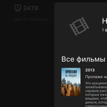
Поддержка:
support@24h.tv
О сервисе
Пользовательское соглашение
Н
Ввести промокод
Установить на ТВ
Беспла
1 
Все фильмы
2013
Пропажи н
Это аукцион
захватывающ
сериале рас
которые еже
вещами, чтоб
деньги, кото
равнодушны