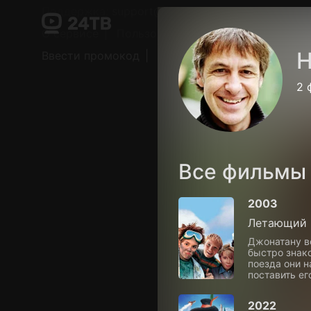
Поддержка:
support@24h.tv
О сервисе
Пользовательское соглашение
Н
Ввести промокод
Установить на ТВ
Беспла
2 
Все фильмы
2003
Летающий 
Джонатану вс
быстро знак
поезда они 
поставить ег
2022