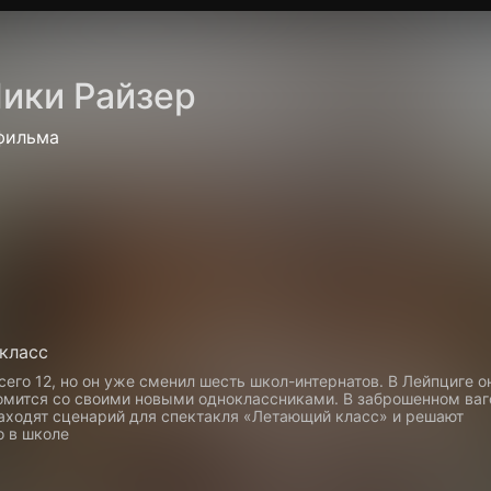
Политика конфиденциальности
Для партнёров
Отк
ики Райзер
тные каналы
Контакты
фильма
класс
его 12, но он уже сменил шесть школ-интернатов. В Лейпциге о
омится со своими новыми одноклассниками. В заброшенном ваг
находят сценарий для спектакля «Летающий класс» и решают
о в школе