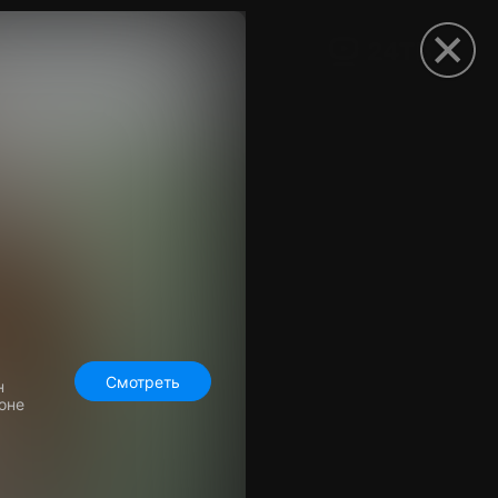
рыть приложение
Смотреть
н
оне