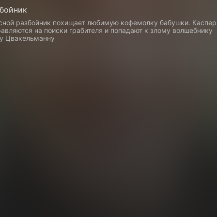
збойник
ной разбойник похищает любимую кофемолку бабушки. Каспер
авляются на поиски грабителя и попадают к злому волшебнику
у Цвакельманну