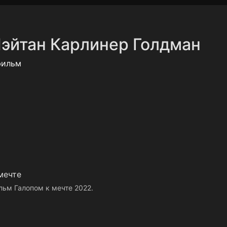
Политика конфиденциальности
Для партнёров
Отк
эйтан Карлинер Голдман
тные каналы
Контакты
фильм
мечте
льм Галопом к мечте 2022.