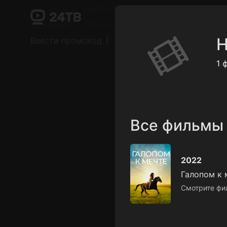
Поддержка:
support@24h.tv
О сервисе
Пользовательское соглашение
Н
Ввести промокод
Установить на ТВ
Беспла
1 
Все фильмы
2022
Галопом к 
Смотрите фи