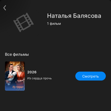
Поддержка:
support@24h.tv
О сервисе
Пользовательское соглашение
Наталья Балясова
Политика конфиденциальности
Для партнёров
1 фильм
Открыть приложение
Ввести промокод
Установить на ТВ
Бесплатные каналы
Контакты
Все фильмы
2026
Смотреть
Из сердца прочь